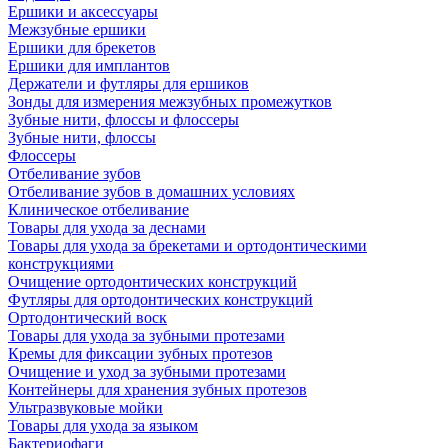
Ершики и аксессуары
Межзубные ершики
Ершики для брекетов
Ершики для имплантов
Держатели и футляры для ершиков
Зонды для измерения межзубных промежутков
Зубные нити, флоссы и флоссеры
Зубные нити, флоссы
Флоссеры
Отбеливание зубов
Отбеливание зубов в домашних условиях
Клиническое отбеливание
Товары для ухода за деснами
Товары для ухода за брекетами и ортодонтическими
конструкциями
Очищение ортодонтических конструкций
Футляры для ортодонтических конструкций
Ортодонтический воск
Товары для ухода за зубными протезами
Кремы для фиксации зубных протезов
Очищение и уход за зубными протезами
Контейнеры для хранения зубных протезов
Ультразвуковые мойки
Товары для ухода за языком
Бактериофаги