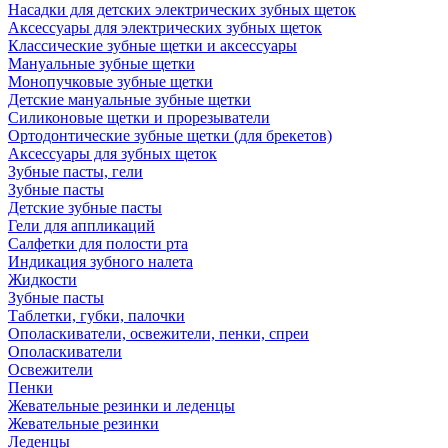
Насадки для детских электрических зубных щеток
Аксессуары для электрических зубных щеток
Классические зубные щетки и аксессуары
Мануальные зубные щетки
Монопучковые зубные щетки
Детские мануальные зубные щетки
Силиконовые щетки и прорезыватели
Ортодонтические зубные щетки (для брекетов)
Аксессуары для зубных щеток
Зубные пасты, гели
Зубные пасты
Детские зубные пасты
Гели для аппликаций
Салфетки для полости рта
Индикация зубного налета
Жидкости
Зубные пасты
Таблетки, губки, палочки
Ополаскиватели, освежители, пенки, спреи
Ополаскиватели
Освежители
Пенки
Жевательные резинки и леденцы
Жевательные резинки
Леденцы