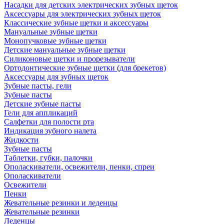
Насадки для детских электрических зубных щеток
Аксессуары для электрических зубных щеток
Классические зубные щетки и аксессуары
Мануальные зубные щетки
Монопучковые зубные щетки
Детские мануальные зубные щетки
Силиконовые щетки и прорезыватели
Ортодонтические зубные щетки (для брекетов)
Аксессуары для зубных щеток
Зубные пасты, гели
Зубные пасты
Детские зубные пасты
Гели для аппликаций
Салфетки для полости рта
Индикация зубного налета
Жидкости
Зубные пасты
Таблетки, губки, палочки
Ополаскиватели, освежители, пенки, спреи
Ополаскиватели
Освежители
Пенки
Жевательные резинки и леденцы
Жевательные резинки
Леденцы