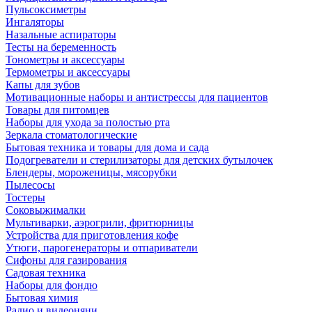
Пульсоксиметры
Ингаляторы
Назальные аспираторы
Тесты на беременность
Тонометры и аксессуары
Термометры и аксессуары
Капы для зубов
Мотивационные наборы и антистрессы для пациентов
Товары для питомцев
Наборы для ухода за полостью рта
Зеркала стоматологические
Бытовая техника и товары для дома и сада
Подогреватели и стерилизаторы для детских бутылочек
Блендеры, мороженицы, мясорубки
Пылесосы
Тостеры
Соковыжималки
Мультиварки, аэрогрили, фритюрницы
Устройства для приготовления кофе
Утюги, парогенераторы и отпариватели
Сифоны для газирования
Садовая техника
Наборы для фондю
Бытовая химия
Радио и видеоняни