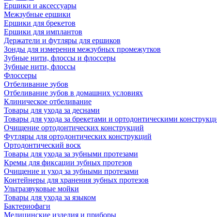
Ершики и аксессуары
Межзубные ершики
Ершики для брекетов
Ершики для имплантов
Держатели и футляры для ершиков
Зонды для измерения межзубных промежутков
Зубные нити, флоссы и флоссеры
Зубные нити, флоссы
Флоссеры
Отбеливание зубов
Отбеливание зубов в домашних условиях
Клиническое отбеливание
Товары для ухода за деснами
Товары для ухода за брекетами и ортодонтическими конструкц
Очищение ортодонтических конструкций
Футляры для ортодонтических конструкций
Ортодонтический воск
Товары для ухода за зубными протезами
Кремы для фиксации зубных протезов
Очищение и уход за зубными протезами
Контейнеры для хранения зубных протезов
Ультразвуковые мойки
Товары для ухода за языком
Бактериофаги
Медицинские изделия и приборы